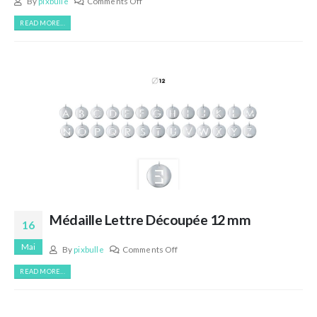
By
pixbulle
Comments Off
READ MORE...
Médaille Lettre Découpée 12 mm
16
Mai
By
pixbulle
Comments Off
READ MORE...