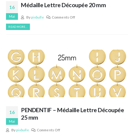
Médaille Lettre Découpée 20 mm
16
Mai
By
pixbulle
Comments Off
READ MORE...
PENDENTIF – Médaille Lettre Découpée
16
25 mm
Mai
By
pixbulle
Comments Off