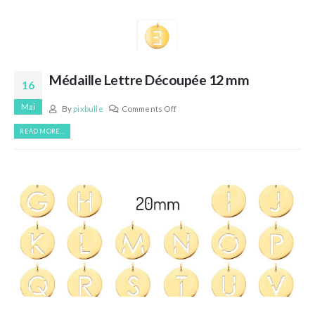
Médaille Lettre Découpée 12 mm
16
Mai
By
pixbulle
Comments Off
READ MORE...