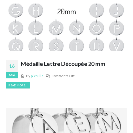
Médaille Lettre Découpée 20 mm
16
Mai
By
pixbulle
Comments Off
READ MORE...