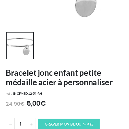
Bracelet jonc enfant petite
médaille acier à personnaliser
ref :
JNCFMED12-54-RH
Le
Le
5,00
€
24,90
€
prix
prix
initial
actuel
était :
est :
GRAVER MON BIJOU
(+ 4 €)
24,90€.
5,00€.