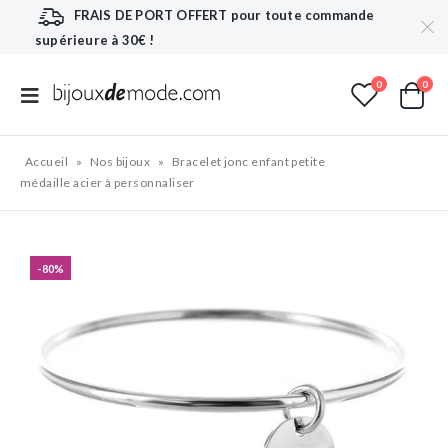
FRAIS DE PORT OFFERT
pour toute commande
supérieure à 30€ !
0
0
Accueil
»
Nos bijoux
»
Bracelet jonc enfant petite
médaille acier à personnaliser
-80%