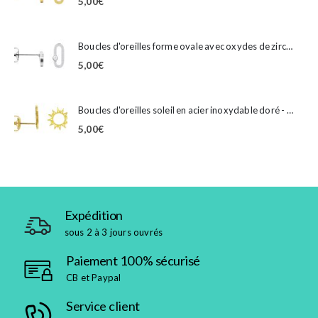
5,00
€
Boucles d'oreilles forme ovale avec oxydes de zirconium en acier inoxydable argenté
5,00
€
Boucles d'oreilles soleil en acier inoxydable doré - 10mm
5,00
€
Expédition
sous 2 à 3 jours ouvrés
Paiement 100% sécurisé
CB et Paypal
Service client